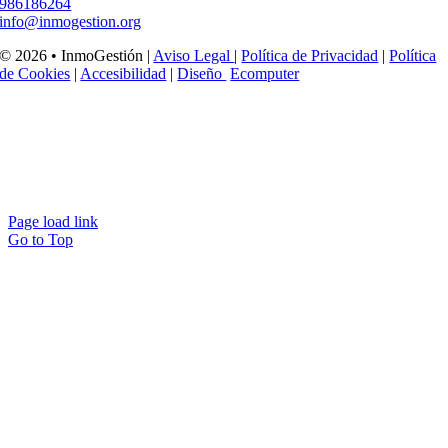
986186264
info@inmogestion.org
© 2026 • InmoGestión |
Aviso Legal
|
Política de Privacidad
|
Política
de Cookies
|
Accesibilidad
|
Diseño
Ecomputer
Page load link
Go to Top